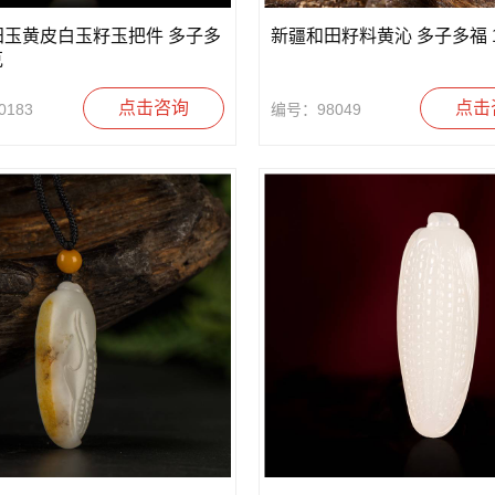
田玉黄皮白玉籽玉把件 多子多
新疆和田籽料黄沁 多子多福 
克
点击咨询
点击
183
编号：98049