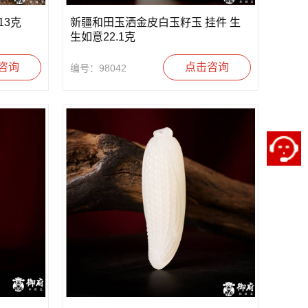
13克
新疆和田玉洒金皮白玉籽玉 挂件 生
生如意22.1克
咨询
点击咨询
编号：98042