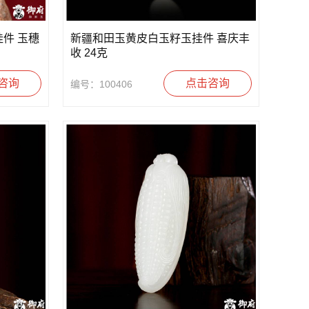
件 玉穗
新疆和田玉黄皮白玉籽玉挂件 喜庆丰
收 24克
咨询
点击咨询
编号：100406