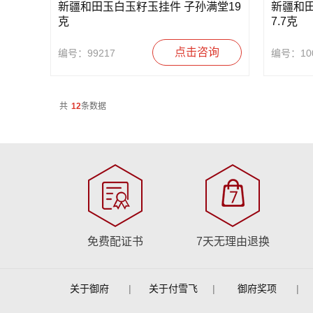
新疆和田玉白玉籽玉挂件 子孙满堂19
新疆和
克
7.7克
点击咨询
编号：99217
编号：100
共
12
条数据
免费配证书
7天无理由退换
关于御府
|
关于付雪飞
|
御府奖项
|