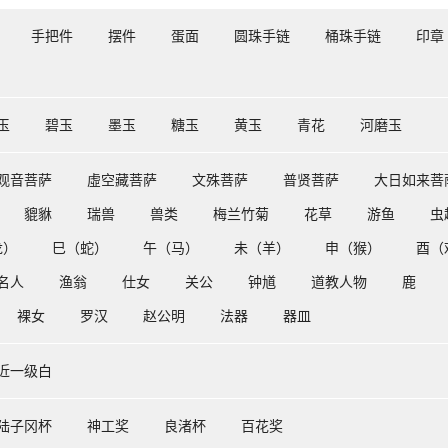
手把件
摆件
蛋面
圆珠手链
桶珠手链
印章
玉
碧玉
墨玉
糖玉
黄玉
青花
河磨玉
观音菩萨
虛空藏菩萨
文殊菩萨
普贤菩萨
大日如来菩
貔貅
瑞兽
兽类
梅兰竹菊
花草
游鱼
虫
龙）
巳（蛇）
午（马）
未（羊）
申（猴）
酉（
名人
渔翁
仕女
关公
钟馗
道教人物
鹿
裸女
罗汉
赵公明
法器
器皿
近一级白
陆子冈杯
神工奖
良渚杯
百花奖