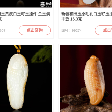
田玉黄皮白玉籽玉挂件 金玉满
新疆和田玉原毛孔白玉籽玉挂
克
丰登 16.3克
点击咨询
点击
207
编号：99274