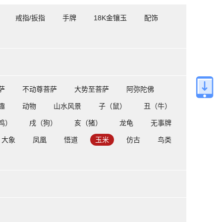
戒指/扳指
手牌
18K金镶玉
配饰
萨
不动尊菩萨
大势至菩萨
阿弥陀佛
趣
动物
山水风景
子（鼠）
丑（牛）
鸡）
戌（狗）
亥（猪）
龙龟
无事牌
大象
凤凰
悟道
玉米
仿古
鸟类