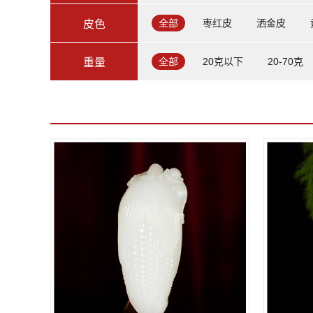
全部
枣红皮
洒金皮
皮色
全部
20克以下
20-70克
重量