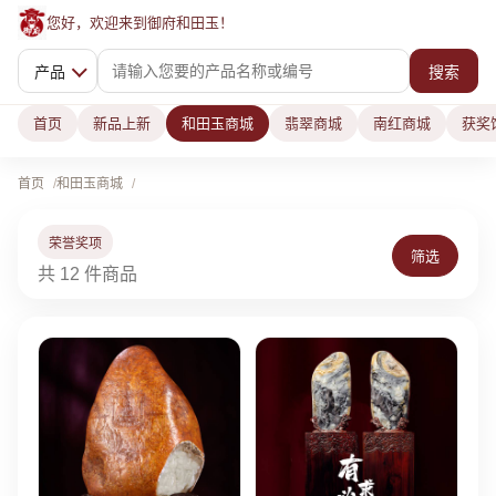
您好，欢迎来到御府和田玉！
产品
搜索
首页
新品上新
和田玉商城
翡翠商城
南红商城
获奖
首页
和田玉商城
荣誉奖项
筛选
共 12 件商品