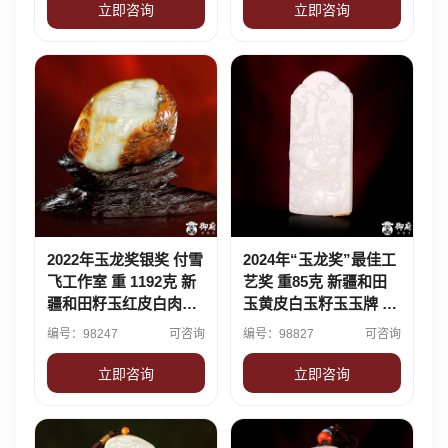
立即咨询
立即咨询
2022年玉龙奖银奖 付雪
2024年“玉龙奖”最佳工
飞工作室 重 1192克 新
艺奖 重85克 新疆和田
疆和田籽玉红皮白肉独
玉黄皮白玉籽玉玉牌 渔
籽摆件 万佛朝宗
翁得利
编号：98247
可咨询
编号：98827
可咨询
立即咨询
立即咨询