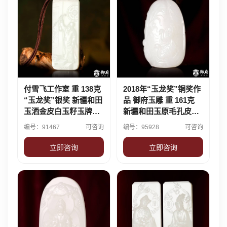
付雪飞工作室 重 138克
2018年“玉龙奖”铜奖作
“玉龙奖”银奖 新疆和田
品 御府玉雕 重 161克
玉洒金皮白玉籽玉牌子
新疆和田玉原毛孔皮白
画圣
玉籽玉把件 鹅戏莲间
编号：91467
可咨询
编号：95928
可咨询
立即咨询
立即咨询