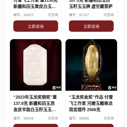
付雪飞工作室 重1130克
187.5克 新疆和田玉白
新疆和田玉黄皮白玉籽
玉籽玉玉牌 虚空藏菩萨
玉对牌 文殊普贤
编号：99453
可咨询
编号：97247
可咨询
立即咨询
立即咨询
“2023年玉龙奖铜奖”重
“玉龙奖金奖”作品 付雪
137.8克 新疆和田玉洒
飞工作室 河磨玉雕乘龙
金皮羊脂白玉籽玉玉牌
观音摆件 2566克
千手观音
编号：99049
可咨询
编号：98889
可咨询