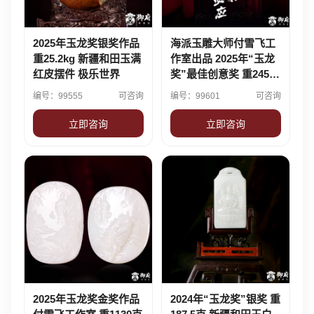
2025年玉龙奖银奖作品
海派玉雕大师付雪飞工
重25.2kg 新疆和田玉满
作室出品 2025年“玉龙
红皮摆件 极乐世界
奖”最佳创意奖 重2450
克 新疆和田玉三花籽玉
编号：99555
可咨询
编号：99601
可咨询
对牌 有求必应
立即咨询
立即咨询
2025年玉龙奖金奖作品
2024年“玉龙奖”银奖 重