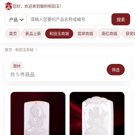
您好，欢迎来到御府和田玉！
产品
搜索
首页
新品上新
和田玉商城
翡翠商城
南红商城
获奖
首页
和田玉商城
题材
筛选
共 5 件商品