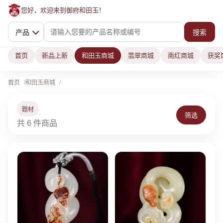
您好，欢迎来到御府和田玉！
产品
搜索
首页
新品上新
和田玉商城
翡翠商城
南红商城
获奖
首页
和田玉商城
题材
筛选
共 6 件商品