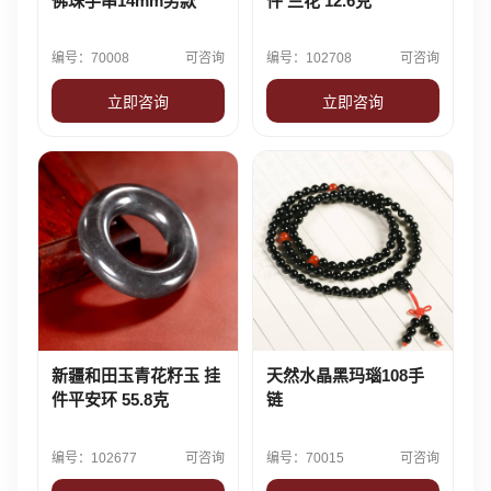
佛珠手串14mm男款
件 兰花 12.6克
编号：70008
可咨询
编号：102708
可咨询
立即咨询
立即咨询
新疆和田玉青花籽玉 挂
天然水晶黑玛瑙108手
件平安环 55.8克
链
编号：102677
可咨询
编号：70015
可咨询