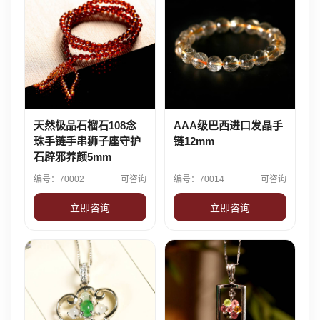
天然极品石榴石108念
AAA级巴西进口发晶手
珠手链手串狮子座守护
链12mm
石辟邪养颜5mm
编号：70002
可咨询
编号：70014
可咨询
立即咨询
立即咨询