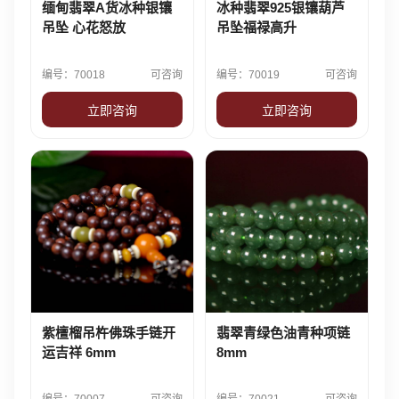
缅甸翡翠A货冰种银镶
冰种翡翠925银镶葫芦
吊坠 心花怒放
吊坠福禄高升
编号：70018
可咨询
编号：70019
可咨询
立即咨询
立即咨询
紫檀榴吊杵佛珠手链开
翡翠青绿色油青种项链
运吉祥 6mm
8mm