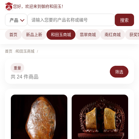
您好，欢迎来到御府和田玉！
产品
搜索
首页
新品上新
和田玉商城
翡翠商城
南红商城
获奖
首页
和田玉商城
重量
筛选
共 24 件商品