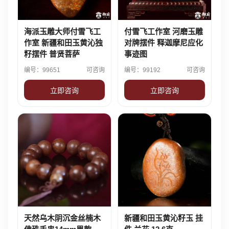
海派玉雕大师付雪飞工
付雪飞工作室 河磨玉雕
作室 新疆和田玉黄沁独
对牌摆件 释迦摩尼应化
籽摆件 普贤菩萨
事迹图
编号：99651
可咨询
编号：99192
可咨询
立即咨询
立即咨询
天然乌木阴沉金丝楠木
新疆和田玉黄沁籽玉 挂