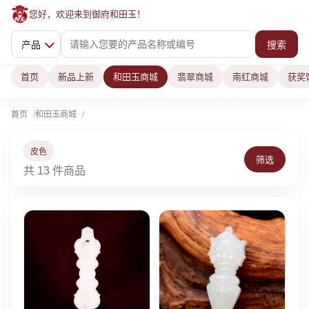
您好，欢迎来到御府和田玉！
产品
搜索
首页
新品上新
和田玉商城
翡翠商城
南红商城
获奖
首页
和田玉商城
皮色
筛选
共 13 件商品