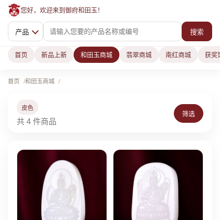
您好，欢迎来到御府和田玉！
产品
搜索
首页
新品上新
和田玉商城
翡翠商城
南红商城
获奖
首页
和田玉商城
皮色
筛选
共 4 件商品